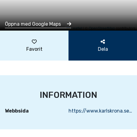
Öppna med Google Maps
Leaflet
|
©
OpenStreetMap
contributors
Favorit
Dela
INFORMATION
Webbsida
https://www.karlskrona.se/kultur-fritid-och-turism/natur-och-friluftsliv/badplatser/