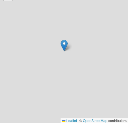
Leaflet
|
©
OpenStreetMap
contributors