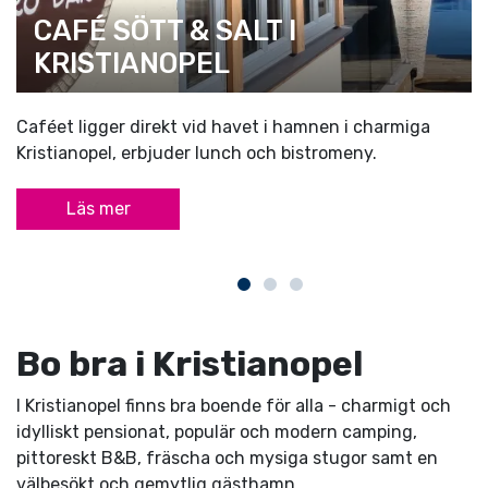
CAFÉ SÖTT & SALT I
KRISTIANOPEL
Caféet ligger direkt vid havet i hamnen i charmiga
Kristianopel, erbjuder lunch och bistromeny.
Läs mer
Bo bra i Kristianopel
I Kristianopel finns bra boende för alla - charmigt och
idylliskt pensionat, populär och modern camping,
pittoreskt B&B, fräscha och mysiga stugor samt en
välbesökt och gemytlig gästhamn.