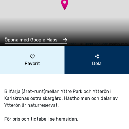
Öppna med Google Maps
Leaflet
|
©
OpenStreetMap
contributors
Favorit
Dela
Bilfärja (året-runt)mellan Yttre Park och Ytterön i
Karlskronas östra skärgård. Hästholmen och delar av
Ytterön är naturreservat.
För pris och tidtabell se hemsidan.