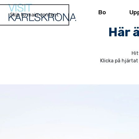
Bo
Up
Skip to main content
Här ä
Hit
Klicka på hjärta