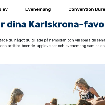
plev
Evenemang
Convention Bur
r dina Karlskrona-favo
tade du något du gillade på hemsidan och vill spara till sen
t och artiklar, boende, upplevelser och evenemang samlas enke