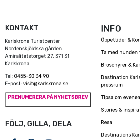
KONTAKT
INFO
Öppettider & Ko
Karlskrona Turistcenter
Nordenskjöldska gården
Ta med hunden ti
Amiralitetstorget 27, 371 31
Karlskrona
Broschyrer & Kar
Tel:
0455-30 34 90
Destination Karl
E-post:
visit@karlskrona.se
pressrum
PRENUMERERA PÅ NYHETSBREV
Tipsa om evene
Stories & inspira
Resa
FÖLJ, GILLA, DELA
Destinations Kar