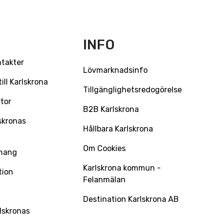
INFO
ntakter
Lövmarknadsinfo
ll Karlskrona
Tillgänglighetsredogörelse
tor
B2B Karlskrona
skronas
Hållbara Karlskrona
Om Cookies
mang
Karlskrona kommun -
tion
Felanmälan
Destination Karlskrona AB
lskronas