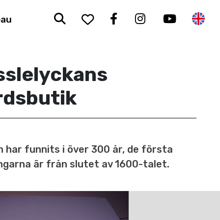
Sök
To your saved favorit
Facebook
Instagram
Youtub
En
eau
sslelyckans
rdsbutik
 har funnits i över 300 år, de första
ngarna är från slutet av 1600-talet.