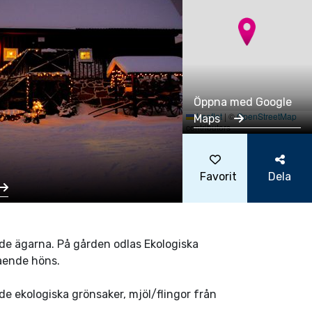
Öppna med Google
Leaflet
|
©
OpenStreetMap
Maps
contributors
Favorit
Dela
de ägarna. På gården odlas Ekologiska
gående höns.
e ekologiska grönsaker, mjöl/flingor från