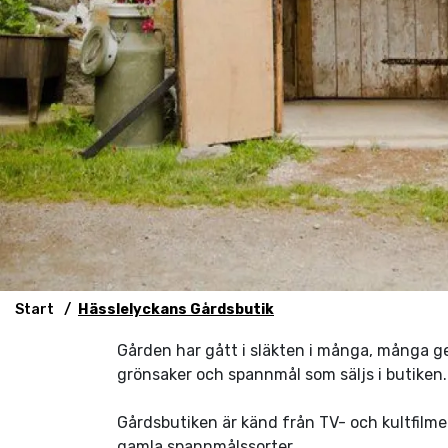
Start
Hässlelyckans Gårdsbutik
Gården har gått i släkten i många, många g
grönsaker och spannmål som säljs i butiken.
Gårdsbutiken är känd från TV- och kultfilm
gamla spannmålssorter.