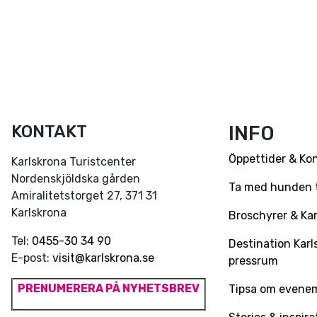
KONTAKT
INFO
Öppettider & Ko
Karlskrona Turistcenter
Nordenskjöldska gården
Ta med hunden ti
Amiralitetstorget 27, 371 31
Karlskrona
Broschyrer & Kar
Tel:
0455-30 34 90
Destination Karl
E-post:
visit@karlskrona.se
pressrum
PRENUMERERA PÅ NYHETSBREV
Tipsa om evene