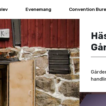
plev
Evenemang
Convention Bur
Hä
Gå
Gården
handli