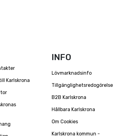
INFO
ntakter
Lövmarknadsinfo
ll Karlskrona
Tillgänglighetsredogörelse
tor
B2B Karlskrona
skronas
Hållbara Karlskrona
Om Cookies
mang
Karlskrona kommun -