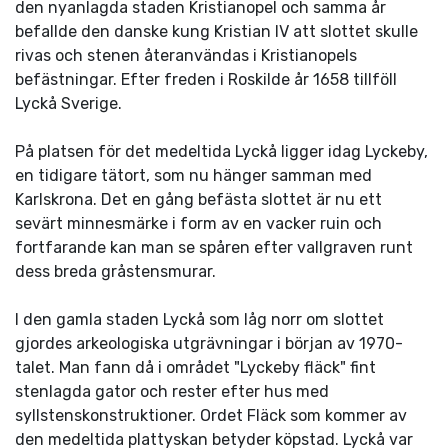
den nyanlagda staden Kristianopel och samma år
befallde den danske kung Kristian IV att slottet skulle
rivas och stenen återanvändas i Kristianopels
befästningar. Efter freden i Roskilde år 1658 tillföll
Lyckå Sverige.
På platsen för det medeltida Lyckå ligger idag Lyckeby,
en tidigare tätort, som nu hänger samman med
Karlskrona. Det en gång befästa slottet är nu ett
sevärt minnesmärke i form av en vacker ruin och
fortfarande kan man se spåren efter vallgraven runt
dess breda gråstensmurar.
I den gamla staden Lyckå som låg norr om slottet
gjordes arkeologiska utgrävningar i början av 1970-
talet. Man fann då i området "Lyckeby fläck" fint
stenlagda gator och rester efter hus med
syllstenskonstruktioner. Ordet Fläck som kommer av
den medeltida plattyskan betyder köpstad. Lyckå var