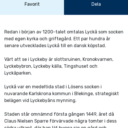
Favorit
Dela
Redan i början av 1200-talet omtalas Lyckå som socken
med egen kyrka och griftegård. Ett par hundra år
senare utvecklades Lyckå till en dansk köpstad.
Värt att se i Lyckeby är slottsruinen, Kronokvarnen,
Lyckebybron, Lyckeby källa, Tingshuset och
Lyckåparken.
Lyckå var en medeltida stad i Lösens socken i
nuvarande Karlskrona kommun i Blekinge, strategiskt
belägen vid Lyckebyåns mynning.
Staden står omnämnd första gången 1449, året då
Claus Nielsen Sparre förvärvade några tomter i dess
södra utkant, där han lät bygga sig en gård och