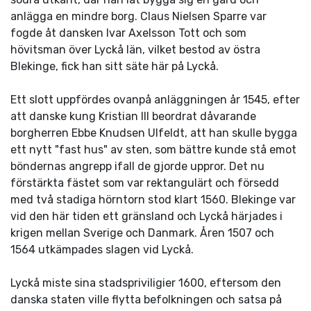
anlägga en mindre borg. Claus Nielsen Sparre var
fogde åt dansken Ivar Axelsson Tott och som
hövitsman över Lyckå län, vilket bestod av östra
Blekinge, fick han sitt säte här på Lyckå.
Ett slott uppfördes ovanpå anläggningen år 1545, efter
att danske kung Kristian III beordrat dåvarande
borgherren Ebbe Knudsen Ulfeldt, att han skulle bygga
ett nytt "fast hus" av sten, som bättre kunde stå emot
böndernas angrepp ifall de gjorde uppror. Det nu
förstärkta fästet som var rektangulärt och försedd
med två stadiga hörntorn stod klart 1560. Blekinge var
vid den här tiden ett gränsland och Lyckå härjades i
krigen mellan Sverige och Danmark. Åren 1507 och
1564 utkämpades slagen vid Lyckå.
Lyckå miste sina stadspriviligier 1600, eftersom den
danska staten ville flytta befolkningen och satsa på