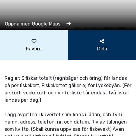
Öppna med Google Maps
Leaflet
|
©
OpenStreetMap
contributors
Favorit
Dela
Regler: 3 fiskar totalt (regnbågar och öring) får landas
på per fiskekort, Fiskekortet gäller ej för Lyckebyån. (För
årskort, veckokort, och vinterfiske får endast två fiskar
landas per dag.)
Lägg avgiften i kuvertet som finns i lådan, och fyll i
namn, adress, telefon-nr, och datum. Riv av talongen
som kvitto. (Skall kunna uppvisas för fiskevakt) Även