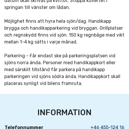
datum skall skrivas på kvittot. Stoppa kuvertet i
springan till vänster om lådan.
Möjlighet finns att hyra hela sjön/dag. Handikapp
brygga och handikapparkering vid bryggan. Grillplatser
och regnskydd finns vid sjön. 150 kg regnbåge med vikt
mellan 1-4 kg sätts i varje månad.
Parkering - Får endast ske på parkeringsplatsen vid
sjöns norra ända. Personer med handikappkort eller
med särskilt tillstånd får parkera på handikapp
parkeringen vid sjöns södra ända. Handikappkort skall
placeras synligt vid bilens framruta.
INFORMATION
Telefonnummer
+46 455-124 16