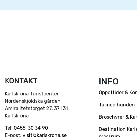
KONTAKT
INFO
Öppettider & Ko
Karlskrona Turistcenter
Nordenskjöldska gården
Ta med hunden ti
Amiralitetstorget 27, 371 31
Karlskrona
Broschyrer & Kar
Tel:
0455-30 34 90
Destination Karl
E-post:
visit@karlskrona.se
pressrum