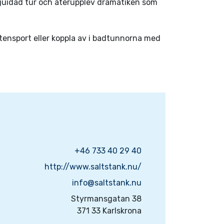
n guidad tur och återupplev dramatiken som
ttensport eller koppla av i badtunnorna med
+46 733 40 29 40
http://www.saltstank.nu/
info@saltstank.nu
Styrmansgatan 38
371 33 Karlskrona