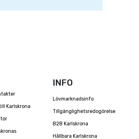
INFO
ntakter
Lövmarknadsinfo
ll Karlskrona
Tillgänglighetsredogörelse
tor
B2B Karlskrona
skronas
Hållbara Karlskrona