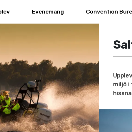
plev
Evenemang
Convention Bur
Sal
Upplev
miljö 
hissna