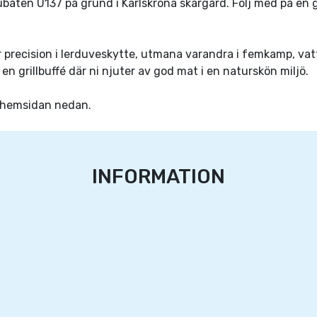
 ubåten U137 på grund i Karlskrona skärgård. Följ med på e
 er precision i lerduveskytte, utmana varandra i femkamp, va
en grillbuffé där ni njuter av god mat i en naturskön miljö.
på hemsidan nedan.
INFORMATION