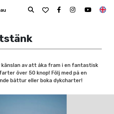
Sök
To your saved favorit
Facebook
Instagram
Youtub
En
eau
tstänk
 känslan av att åka fram i en fantastisk
i farter över 50 knop! Följ med på en
nde båttur eller boka dykcharter!