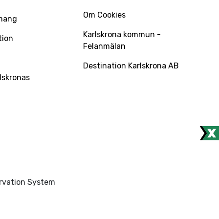
Om Cookies
mang
Karlskrona kommun -
tion
Felanmälan
Destination Karlskrona AB
lskronas
ervation System