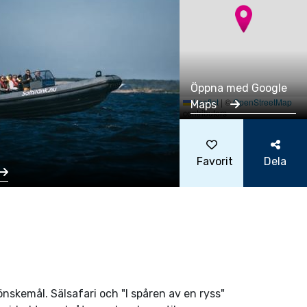
Öppna med Google
Leaflet
|
©
OpenStreetMap
Maps
contributors
Favorit
Dela
önskemål. Sälsafari och "I spåren av en ryss"