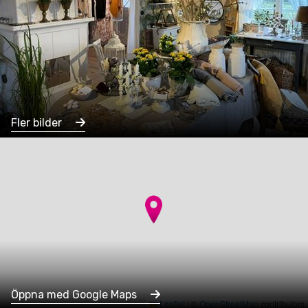
Fler bilder
Öppna med Google Maps
Leaflet
|
©
OpenStreetMap
contributors