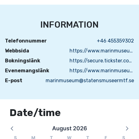
INFORMATION
Telefonnummer
+46 455359302
Webbsida
https://www.marinmuseum.se
Bokningslänk
https://secure.tickster.com/sv/llmzmppf25dcdfn/selectevent
Evenemangslänk
https://www.marinmuseum.se/besok/kalender/besok-slup--och-barkasskjulet
E-post
marinmuseum@statensmuseermtf.se
Date/time
August 2026
S
M
T
W
T
F
S