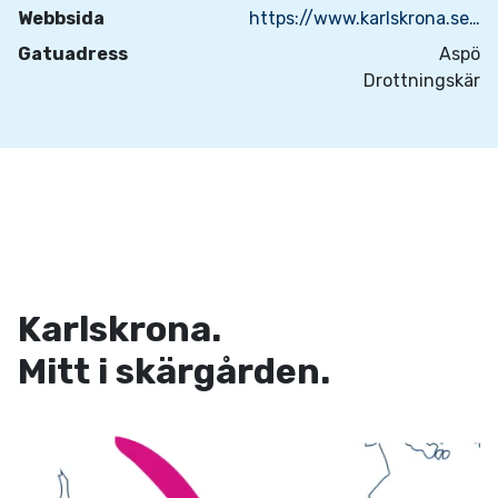
Webbsida
https://www.karlskrona.se/kultur-fritid-och-turism/natur-och-friluftsliv/badplatser/
Gatuadress
Aspö
Drottningskär
Karlskrona.
Mitt i skärgården.