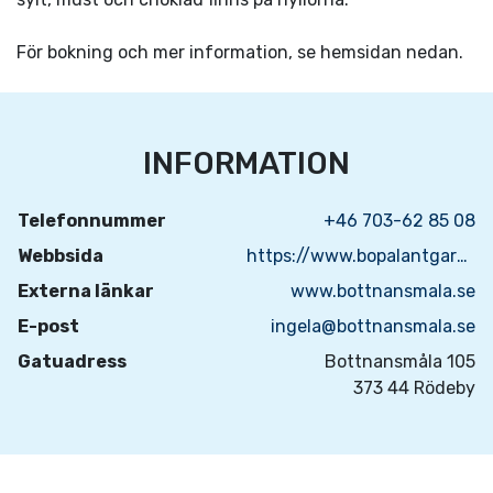
För bokning och mer information, se hemsidan nedan.
INFORMATION
Telefonnummer
+46 703-62 85 08
Webbsida
https://www.bopalantgard.se/gardar/bottnansmala-gard/
Externa länkar
www.bottnansmala.se
E-post
ingela@bottnansmala.se
Gatuadress
Bottnansmåla 105
373 44 Rödeby