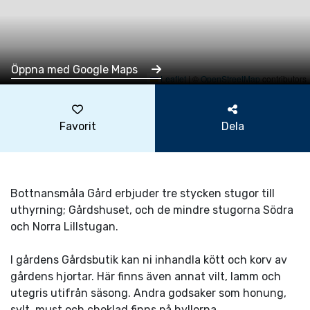
Öppna med Google Maps
Leaflet
|
©
OpenStreetMap
contributors
Favorit
Dela
Bottnansmåla Gård erbjuder tre stycken stugor till
uthyrning; Gårdshuset, och de mindre stugorna Södra
och Norra Lillstugan.
I gårdens Gårdsbutik kan ni inhandla kött och korv av
gårdens hjortar. Här finns även annat vilt, lamm och
utegris utifrån säsong. Andra godsaker som honung,
sylt, must och choklad finns på hyllorna.