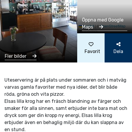
Öppna med Google
Leaflet
|
©
OpenStreetMap
Maps
contributors
Favorit
Dela
Fler bilder
Uteservering är på plats under sommaren och i matväg
varvas gamla favoriter med nya idéer, det blir både
röda, gröna och vita pizzor.
Elsas lilla krog har en fräsch blandning av färger och
smaker för alla sinnen, samt erbjuder inte bara mat och
dryck som ger din kropp ny energi, Elsas lilla krog
erbjuder även en behaglig miljö där du kan slappna av
en stund.