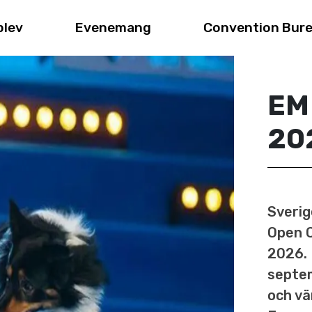
plev
Evenemang
Convention Bur
EM 
20
Sverig
Open C
2026. 
septem
och vä