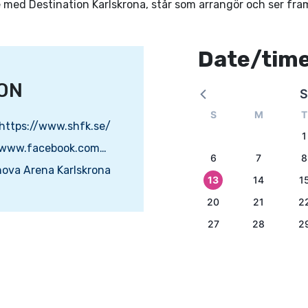
med Destination Karlskrona, står som arrangör och ser fra
Date/tim
ON
S
S
M
T
https://www.shfk.se/
1
https://www.facebook.com/svenskahundfreestyleklubben
6
7
8
nova Arena Karlskrona
13
14
1
20
21
2
27
28
2