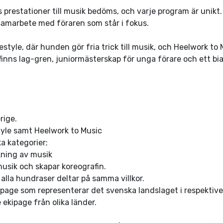
restationer till musik bedöms, och varje program är unikt. 
samarbete med föraren som står i fokus.
estyle, där hunden gör fria trick till musik, och Heelwork to
 finns lag-gren, juniormästerskap för unga förare och ett bi
rige.
style samt Heelwork to Music
a kategorier;
lkning av musik
musik och skapar koreografin.
lla hundraser deltar på samma villkor.
page som representerar det svenska landslaget i respektive
ekipage från olika länder.