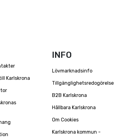
INFO
ntakter
Lövmarknadsinfo
ll Karlskrona
Tillgänglighetsredogörelse
tor
B2B Karlskrona
skronas
Hållbara Karlskrona
Om Cookies
mang
Karlskrona kommun -
tion