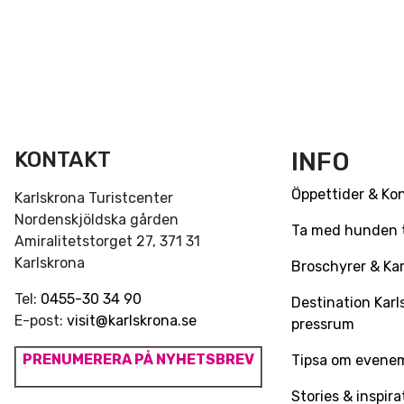
KONTAKT
INFO
Öppettider & Ko
Karlskrona Turistcenter
Nordenskjöldska gården
Ta med hunden ti
Amiralitetstorget 27, 371 31
Karlskrona
Broschyrer & Kar
Tel:
0455-30 34 90
Destination Karl
E-post:
visit@karlskrona.se
pressrum
PRENUMERERA PÅ NYHETSBREV
Tipsa om evene
Stories & inspira