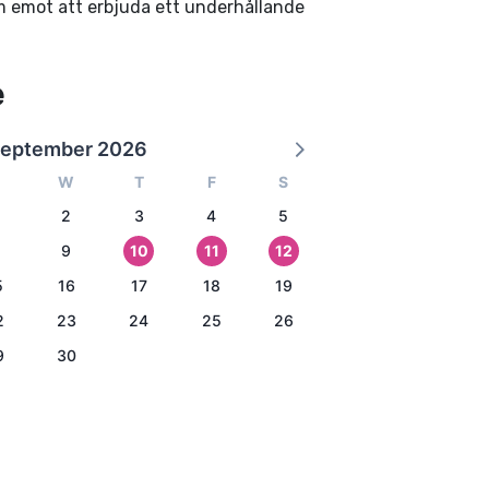
m emot att erbjuda ett underhållande
e
eptember 2026
W
T
F
S
2
3
4
5
9
10
11
12
5
16
17
18
19
2
23
24
25
26
9
30