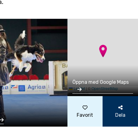
a.
Öppna med Google Maps
Leaflet
|
©
OpenStreetMap
contributors
Favorit
Dela