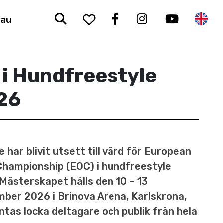
Sök
To your saved favorit
Facebook
Instagram
Youtub
En
eau
i Hundfreestyle
26
e har blivit utsett till värd för European
hampionship (EOC) i hundfreestyle
Mästerskapet hålls den 10 – 13
ber 2026 i Brinova Arena, Karlskrona,
ntas locka deltagare och publik från hela