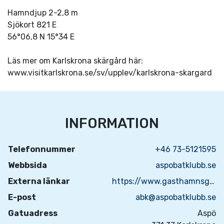
Hamndjup 2-2,8 m
Sjökort 821 E
56°06,8 N 15°34 E
Läs mer om Karlskrona skärgård här:
www.visitkarlskrona.se/sv/upplev/karlskrona-skargard
INFORMATION
Telefonnummer
+46 73-5121595
Webbsida
aspobatklubb.se
Externa länkar
https://www.gasthamnsguiden.se/marina/753
E-post
abk@aspobatklubb.se
Gatuadress
Aspö