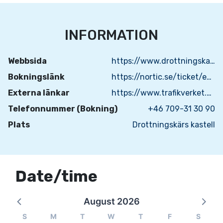
INFORMATION
Webbsida
https://www.drottningskarskastell.com/
Bokningslänk
https://nortic.se/ticket/event/82281
Externa länkar
https://www.trafikverket.se/resa-och-trafik/farjetrafik/aspoleden/
Telefonnummer (Bokning)
+46 709-31 30 90
Plats
Drottningskärs kastell
Date/time
August 2026
S
M
T
W
T
F
S