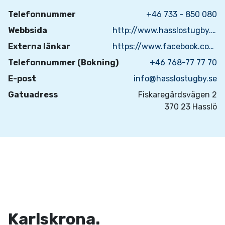
Telefonnummer
+46 733 - 850 080
Webbsida
http://www.hasslostugby.se/index.html
Externa länkar
https://www.facebook.com/pages/Hassl%C3%B6-Stugby/1440073149563711?fref=ts
Telefonnummer (Bokning)
+46 768-77 77 70
E-post
info@hasslostugby.se
Gatuadress
Fiskaregårdsvägen 2
370 23 Hasslö
Karlskrona.