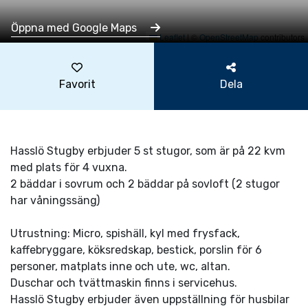
Öppna med Google Maps
Leaflet
|
©
OpenStreetMap
contributors
Favorit
Dela
Hasslö Stugby erbjuder 5 st stugor, som är på 22 kvm
med plats för 4 vuxna.
2 bäddar i sovrum och 2 bäddar på sovloft (2 stugor
har våningssäng)
Utrustning: Micro, spishäll, kyl med frysfack,
kaffebryggare, köksredskap, bestick, porslin för 6
personer, matplats inne och ute, wc, altan.
Duschar och tvättmaskin finns i servicehus.
Hasslö Stugby erbjuder även uppställning för husbilar