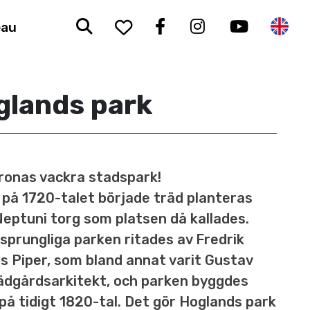
Sök
To your saved favorit
Facebook
Instagram
Youtub
En
eau
glands park
ronas vackra stadspark!
på 1720-talet började träd planteras
Neptuni torg som platsen då kallades.
sprungliga parken ritades av Fredrik
 Piper, som bland annat varit Gustav
trädgårdsarkitekt, och parken byggdes
på tidigt 1820-tal. Det gör Hoglands park