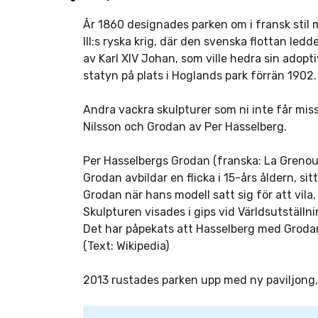
År 1860 designades parken om i fransk stil 
III:s ryska krig, där den svenska flottan ledd
av Karl XIV Johan, som ville hedra sin adop
statyn på plats i Hoglands park förrän 1902.
Andra vackra skulpturer som ni inte får miss
Nilsson och Grodan av Per Hasselberg.
Per Hasselbergs Grodan (franska: La Grenouill
Grodan avbildar en flicka i 15-års åldern, si
Grodan när hans modell satt sig för att vila
Skulpturen visades i gips vid Världsutställn
Det har påpekats att Hasselberg med Groda
(Text: Wikipedia)
2013 rustades parken upp med ny paviljong, 