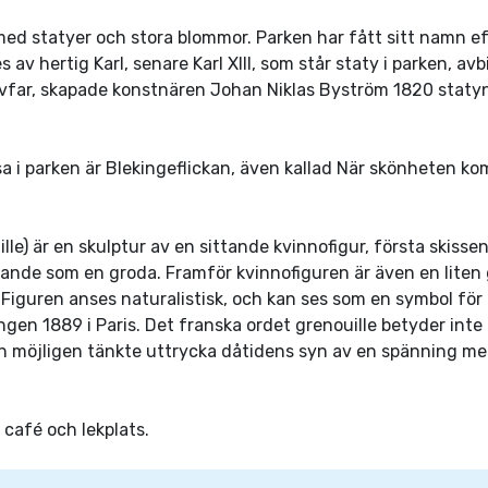
med statyer och stora blommor. Parken har fått sitt namn e
es av hertig Karl, senare Karl XIII, som står staty i parken, 
tivfar, skapade konstnären Johan Niklas Byström 1820 staty
a i parken är Blekingeflickan, även kallad När skönheten kom
e) är en skulptur av en sittande kvinnofigur, första skissen 
ttande som en groda. Framför kvinnofiguren är även en liten g
. Figuren anses naturalistisk, och kan ses som en symbol för
ingen 1889 i Paris. Det franska ordet grenouille betyder int
n möjligen tänkte uttrycka dåtidens syn av en spänning me
café och lekplats.