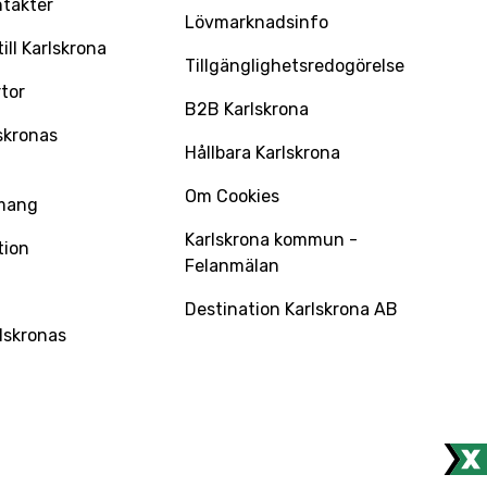
ntakter
Lövmarknadsinfo
ll Karlskrona
Tillgänglighetsredogörelse
tor
B2B Karlskrona
skronas
Hållbara Karlskrona
Om Cookies
mang
Karlskrona kommun -
tion
Felanmälan
Destination Karlskrona AB
lskronas