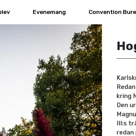
plev
Evenemang
Convention Bur
Ho
Karlsk
Redan 
kring 
Den ur
Magnus
III:s 
redan 