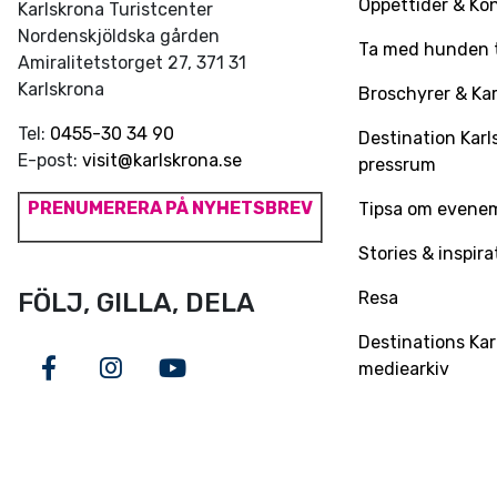
Öppettider & Ko
Karlskrona Turistcenter
Nordenskjöldska gården
Ta med hunden ti
Amiralitetstorget 27, 371 31
Karlskrona
Broschyrer & Kar
Tel:
0455-30 34 90
Destination Karl
E-post:
visit@karlskrona.se
pressrum
PRENUMERERA PÅ NYHETSBREV
Tipsa om evene
Stories & inspira
Resa
FÖLJ, GILLA, DELA
Destinations Kar
mediearkiv
Facebook
Instagram
Youtube