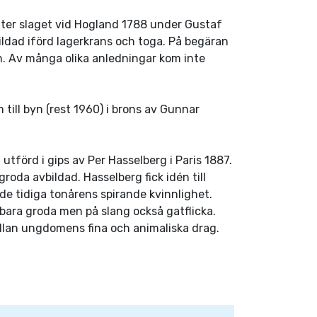
fter slaget vid Hogland 1788 under Gustaf
avbildad iförd lagerkrans och toga. På begäran
n. Av många olika anledningar kom inte
 till byn (rest 1960) i brons av Gunnar
utförd i gips av Per Hasselberg i Paris 1887.
roda avbildad. Hasselberg fick idén till
 de tidiga tonårens spirande kvinnlighet.
e bara groda men på slang också gatflicka.
llan ungdomens fina och animaliska drag.