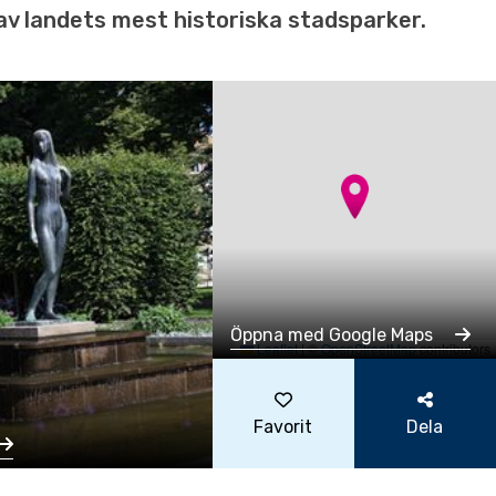
n av landets mest historiska stadsparker.
Öppna med Google Maps
Leaflet
|
©
OpenStreetMap
contributors
Favorit
Dela