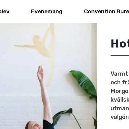
plev
Evenemang
Convention Bur
Hot
Varmt 
och fr
Morgon
kvällsk
utmana
välgör