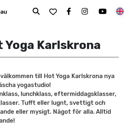
Sök
To your saved favorit
Facebook
Instagram
Youtub
En
eau
 Yoga Karlskrona
välkommen till Hot Yoga Karlskrona nya
äscha yogastudio!
klass, lunchklass, eftermiddagsklasser,
lasser. Tufft eller lugnt, svettigt och
nde eller mysigt. Något för alla. Alltid
ande!