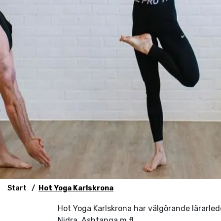
Start
Hot Yoga Karlskrona
Hot Yoga Karlskrona har välgörande lärarled
Nidra, Ashtanga m.fl.