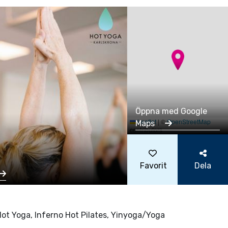
Öppna med Google
Leaflet
|
©
OpenStreetMap
Maps
contributors
Favorit
Dela
Hot Yoga, Inferno Hot Pilates, Yinyoga/Yoga