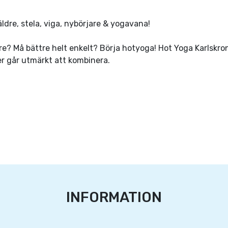
äldre, stela, viga, nybörjare & yogavana!
rkare? Må bättre helt enkelt? Börja hotyoga! Hot Yoga Karlsk
sser går utmärkt att kombinera.
INFORMATION