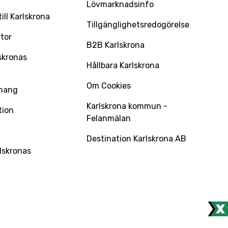
Lövmarknadsinfo
ll Karlskrona
Tillgänglighetsredogörelse
tor
B2B Karlskrona
skronas
Hållbara Karlskrona
Om Cookies
mang
Karlskrona kommun -
tion
Felanmälan
Destination Karlskrona AB
lskronas