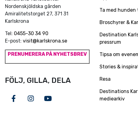
Nordenskjöldska gården
Ta med hunden ti
Amiralitetstorget 27, 371 31
Karlskrona
Broschyrer & Kar
Tel:
0455-30 34 90
Destination Karl
E-post:
visit@karlskrona.se
pressrum
PRENUMERERA PÅ NYHETSBREV
Tipsa om evene
Stories & inspira
Resa
FÖLJ, GILLA, DELA
Destinations Kar
mediearkiv
Facebook
Instagram
Youtube