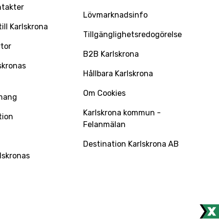
ntakter
Lövmarknadsinfo
ll Karlskrona
Tillgänglighetsredogörelse
tor
B2B Karlskrona
skronas
Hållbara Karlskrona
Om Cookies
mang
Karlskrona kommun -
tion
Felanmälan
Destination Karlskrona AB
lskronas