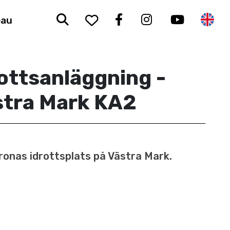
Sök
To your saved favorit
Facebook
Instagram
Youtub
En
eau
ottsanläggning -
stra Mark KA2
ronas idrottsplats på Västra Mark.