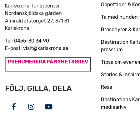
Öppettider & Ko
Karlskrona Turistcenter
Nordenskjöldska gården
Ta med hunden ti
Amiralitetstorget 27, 371 31
Karlskrona
Broschyrer & Kar
Tel:
0455-30 34 90
Destination Karl
E-post:
visit@karlskrona.se
pressrum
PRENUMERERA PÅ NYHETSBREV
Tipsa om evene
Stories & inspira
Resa
FÖLJ, GILLA, DELA
Destinations Kar
mediearkiv
Facebook
Instagram
Youtube