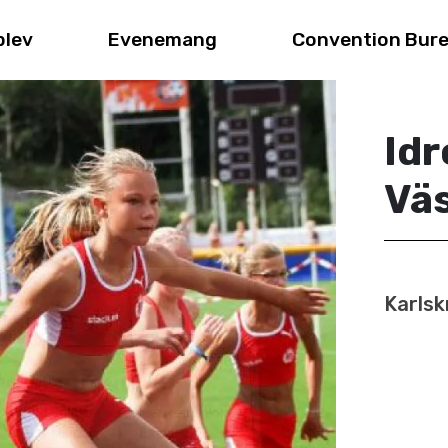
plev
Evenemang
Convention Bur
Idr
Vä
Karlsk