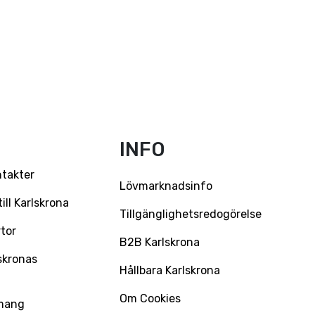
INFO
ntakter
Lövmarknadsinfo
ll Karlskrona
Tillgänglighetsredogörelse
tor
B2B Karlskrona
skronas
Hållbara Karlskrona
Om Cookies
mang