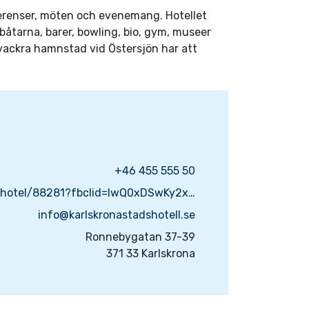
onferenser, möten och evenemang. Hotellet
båtarna, barer, bowling, bio, gym, museer
vackra hamnstad vid Östersjön har att
+46 455 555 50
https://www.bestwestern.se/hotel/88281?fbclid=IwQ0xDSwKy2x1leHRuA2FlbQIxMQABHs5hObKIV2fUYCKkxrAJuwJtUaN0BOp9ZBu12N5WWM5nKw-4xLHAb75f_uks_aem_06bW1xc64BdfIoSo4SwHjA
info@karlskronastadshotell.se
Ronnebygatan 37-39
371 33 Karlskrona