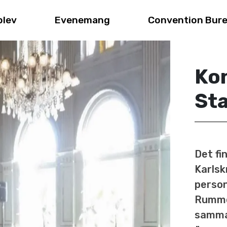
plev
Evenemang
Convention Bur
Kon
Sta
Det fi
Karlsk
perso
Rummen
samma