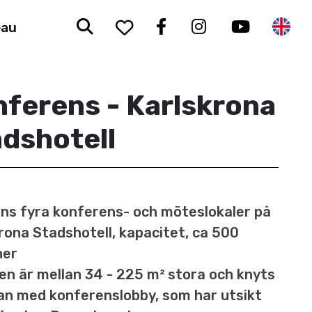
Sök
To your saved favorit
Facebook
Instagram
Youtub
En
eau
ferens - Karlskrona
dshotell
nns fyra konferens- och möteslokaler på
rona Stadshotell, kapacitet, ca 500
ner
 är mellan 34 - 225 m² stora och knyts
n med konferenslobby, som har utsikt