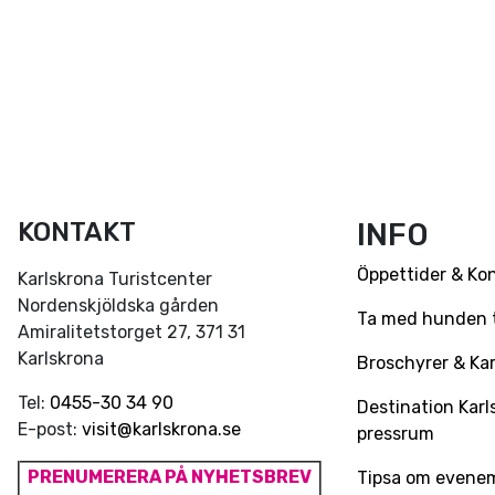
KONTAKT
INFO
Öppettider & Ko
Karlskrona Turistcenter
Nordenskjöldska gården
Ta med hunden ti
Amiralitetstorget 27, 371 31
Karlskrona
Broschyrer & Kar
Tel:
0455-30 34 90
Destination Karl
E-post:
visit@karlskrona.se
pressrum
PRENUMERERA PÅ NYHETSBREV
Tipsa om evene