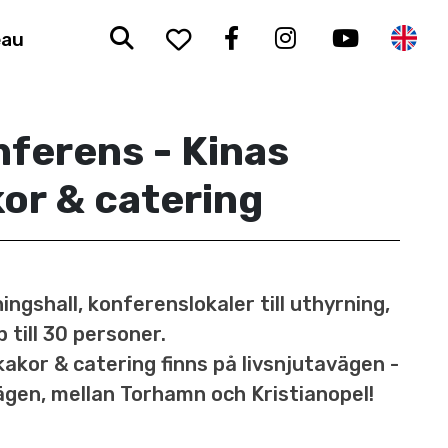
Sök
To your saved favorit
Facebook
Instagram
Youtub
En
eau
ferens - Kinas
or & catering
ningshall, konferenslokaler till uthyrning,
p till 30 personer.
kakor & catering finns på livsnjutavägen -
gen, mellan Torhamn och Kristianopel!