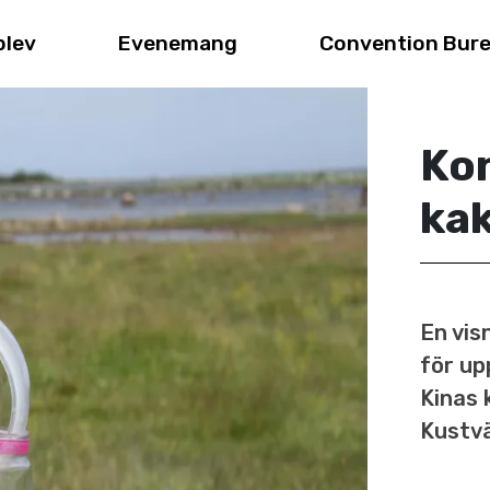
plev
Evenemang
Convention Bur
Kon
kak
En vis
för up
Kinas 
Kustvä