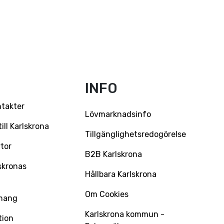
INFO
ntakter
Lövmarknadsinfo
ll Karlskrona
Tillgänglighetsredogörelse
tor
B2B Karlskrona
skronas
Hållbara Karlskrona
Om Cookies
mang
Karlskrona kommun -
tion