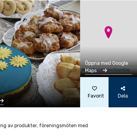
Öppna med Google
Leaflet
|
©
OpenStreetMap
Maps
contributors
Favorit
Dela
isning av produkter, föreningsmöten med