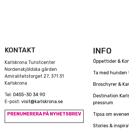
KONTAKT
INFO
Öppettider & Ko
Karlskrona Turistcenter
Nordenskjöldska gården
Ta med hunden ti
Amiralitetstorget 27, 371 31
Karlskrona
Broschyrer & Kar
Tel:
0455-30 34 90
Destination Karl
E-post:
visit@karlskrona.se
pressrum
PRENUMERERA PÅ NYHETSBREV
Tipsa om evene
Stories & inspira