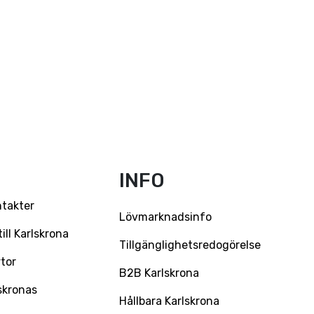
INFO
ntakter
Lövmarknadsinfo
ll Karlskrona
Tillgänglighetsredogörelse
tor
B2B Karlskrona
skronas
Hållbara Karlskrona