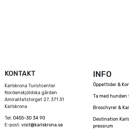
KONTAKT
INFO
Öppettider & Ko
Karlskrona Turistcenter
Nordenskjöldska gården
Ta med hunden ti
Amiralitetstorget 27, 371 31
Karlskrona
Broschyrer & Kar
Tel:
0455-30 34 90
Destination Karl
E-post:
visit@karlskrona.se
pressrum