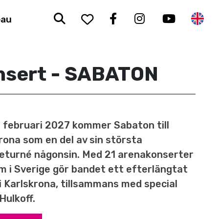
Sök
To your saved favorit
Facebook
Instagram
Youtub
En
eau
nsert - SABATON
 februari 2027 kommer Sabaton till
rona som en del av sin största
eturné någonsin. Med 21 arenakonserter
m i Sverige gör bandet ett efterlängtat
i Karlskrona, tillsammans med special
Hulkoff.