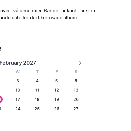
över två decennier. Bandet är känt för sina
nde och flera kritikerrosade album.
e
February 2027
W
T
F
S
3
4
5
6
10
11
12
13
6
17
18
19
20
3
24
25
26
27