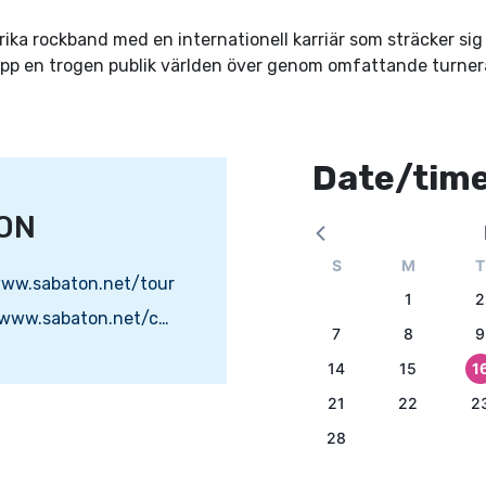
ka rockband med en internationell karriär som sträcker sig 
upp en trogen publik världen över genom omfattande turnera
Date/tim
ON
S
M
T
ww.sabaton.net/tour
1
2
https://www.sabaton.net/concert/brinova-arena-karlskrona-sweden-2027/
7
8
9
14
15
1
21
22
2
28