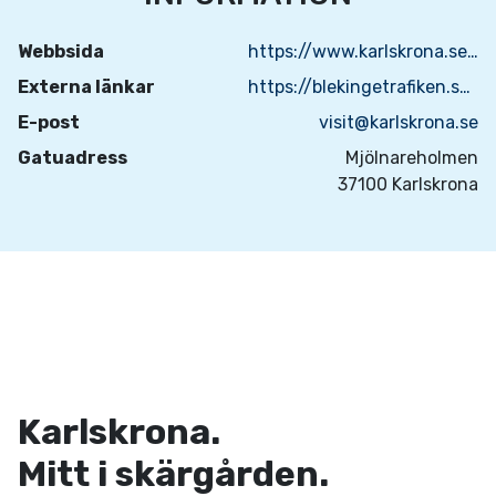
Webbsida
https://www.karlskrona.se/varldsarvet-orlogsstaden-karlskrona/karta/karta-over-varldsarvet/mjolnareholmen/
Externa länkar
https://blekingetrafiken.se/reseinformation/skargardstrafik/
E-post
visit@karlskrona.se
Gatuadress
Mjölnareholmen
37100 Karlskrona
Karlskrona.
Mitt i skärgården.