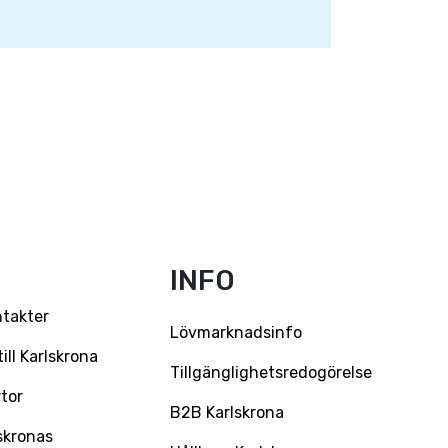
INFO
ntakter
Lövmarknadsinfo
ll Karlskrona
Tillgänglighetsredogörelse
tor
B2B Karlskrona
skronas