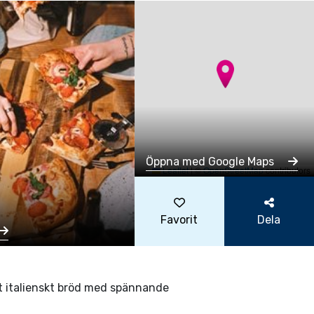
Öppna med Google Maps
Leaflet
|
©
OpenStreetMap
contributors
Favorit
Dela
igt italienskt bröd med spännande