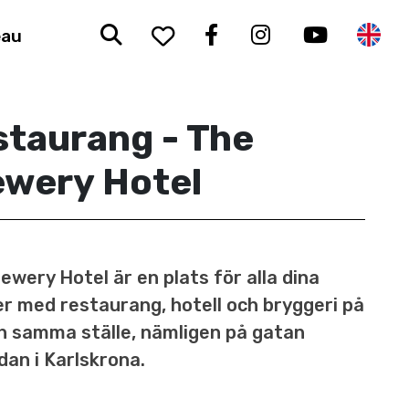
Sök
To your saved favorit
Facebook
Instagram
Youtub
En
eau
staurang - The
ewery Hotel
ewery Hotel är en plats för alla dina
r med restaurang, hotell och bryggeri på
h samma ställe, nämligen på gatan
an i Karlskrona.