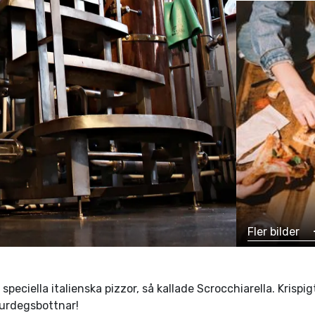
Fler bilder
peciella italienska pizzor, så kallade Scrocchiarella. Krisp
surdegsbottnar!