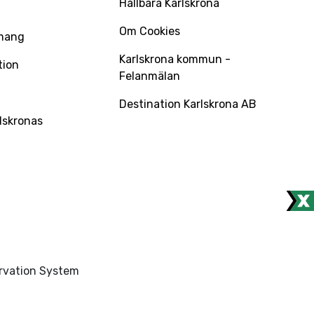
Hållbara Karlskrona
Om Cookies
mang
Karlskrona kommun -
tion
Felanmälan
Destination Karlskrona AB
lskronas
ervation System