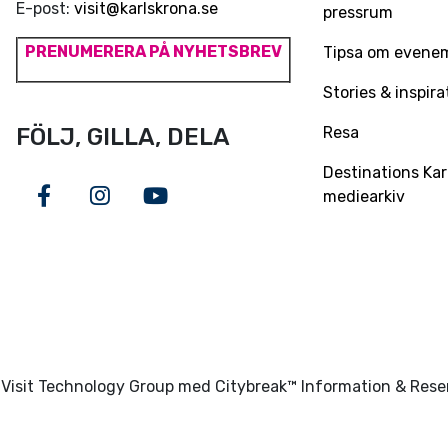
E-post:
visit@karlskrona.se
pressrum
PRENUMERERA PÅ NYHETSBREV
Tipsa om evene
Stories & inspira
Resa
FÖLJ, GILLA, DELA
Destinations Kar
mediearkiv
Facebook
Instagram
Youtube
Visit Technology Group med Citybreak™ Information & Res