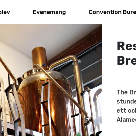
plev
Evenemang
Convention Bur
Re
Br
The Br
stunde
ett oc
Alamed