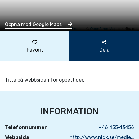
Öppna med Google Maps
Leaflet
|
©
OpenStreetMap
contributors
Favorit
Dela
Titta på webbsidan för öppettider.
INFORMATION
Telefonnummer
+46 455-13456
Webbsida
http://www.nigk.se/medlem/restaurang