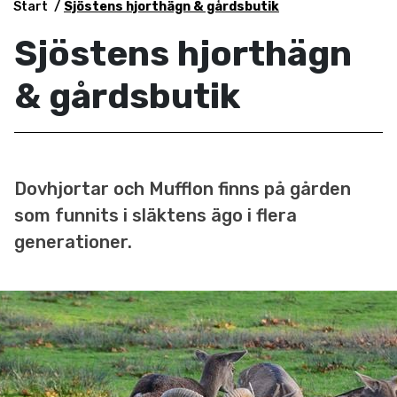
Start
Sjöstens hjorthägn & gårdsbutik
Sjöstens hjorthägn
& gårdsbutik
Dovhjortar och Mufflon finns på gården
som funnits i släktens ägo i flera
generationer.