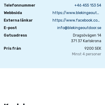
Telefonnummer
+46 455 153 54
Webbsida
https://www.blekingeoutdoor.se/paket/aventyrsresa-4-dagars/
Externa länkar
https://www.facebook.com/blekingeoutdoor/
E-post
info@blekingeoutdoor.se
Gatuadress
Dragsövägen 14
371 37 Karlskrona
Pris från
9200 SEK
Minst 4 personer