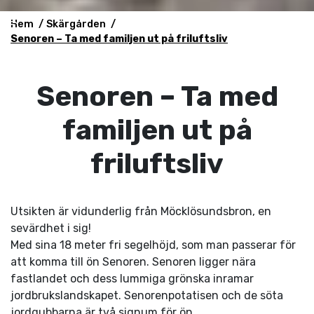
Hem
Skärgården
Senoren – Ta med familjen ut på friluftsliv
Senoren – Ta med
familjen ut på
friluftsliv
Utsikten är vidunderlig från Möcklösundsbron, en
sevärdhet i sig!
Med sina 18 meter fri segelhöjd, som man passerar för
att komma till ön Senoren. Senoren ligger nära
fastlandet och dess lummiga grönska inramar
jordbrukslandskapet. Senorenpotatisen och de söta
jordgubbarna är två signum för ön.