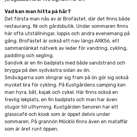
Vad kan man hitta på här?
Det första man nås av är Brofästet, där det finns både
restaurang, fik och gårdsbutik. Under sommaren finns
här ofta utställningar, loppis och andra evenemang på
gång. Brofästet är också ett nav längs ARK56, ett
sammanlänkat nätverk av leder för vandring, cykling,
paddling och segling.
Sandvik är en fin badplats med både sandstrand och
brygga på den sydvästra sidan av ön.
Småvägarna som slingrar sig fram på ön gör sig också
mycket bra för cykling. På Kustgårdens camping kan
man hyra, båt, kajak och cykel. Här finns också en
trevlig lekplats, en fin badplats och man har även
stugor till uthyrning. Kustgården Senoren har ett
glasscafé och kiosk som är öppet delvis under
sommaren. På grannön Möcklö finns även en mataffär
som är året runt öppen.