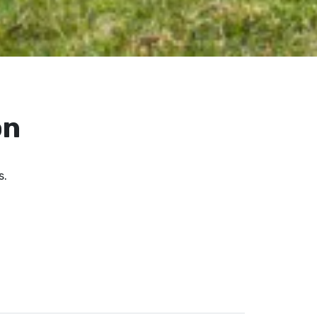
ön
s.