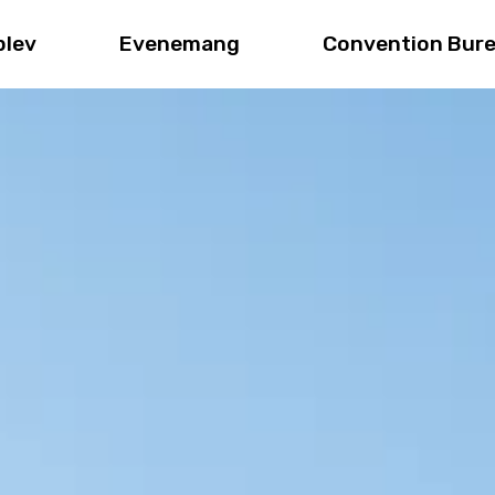
plev
Evenemang
Convention Bur